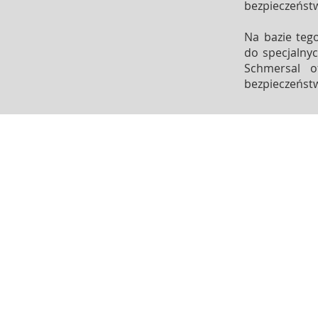
bezpieczeńst
Na bazie teg
do specjalny
Schmersal o
bezpieczeństw