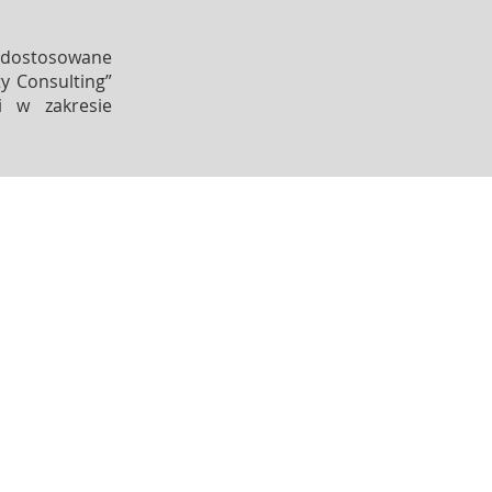
e dostosowane
y Consulting”
i w zakresie