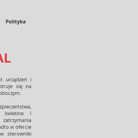
Polityka
AL
t urządzeń i
truje się na
roboczym.
pieczeństwa,
y świetlne i
 zatrzymania
adto w ofercie
e sterowniki