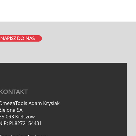
NAPISZ DO NAS
KONTAKT
OmegaTools Adam Krysiak
Zielona 5A
55-093 Kiełczów
NIP: PL8272154431