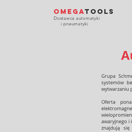
OMEGA
TOOLS
Dostawca automatyki
i pneumatyki
A
Grupa Schmer
systemów be
wytwarzaniu 
Oferta pona
elektromagn
wielopromie
awaryjnego i 
znajdują si