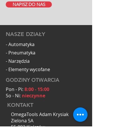
NAPISZ DO NAS
NASZE DZIAŁY
- Automatyka
- Pneumatyka
- Narzędzia
- Elementy wycofane
GODZINY OTWARCIA
Pon - Pi:
8:00 - 15:00
So - Ni:
nieczynne
KONTAKT
OmegaTools Adam Krysiak
Zielona 5A
55-093 Kiełczów