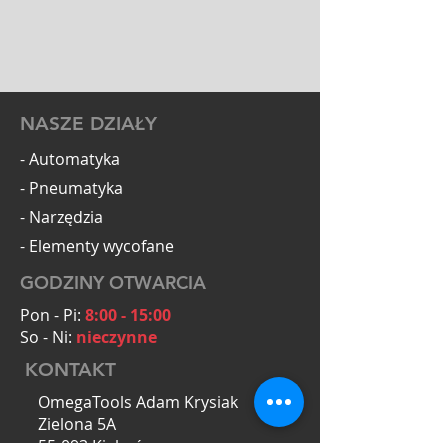
NASZE DZIAŁY
- Automatyka
- Pneumatyka
- Narzędzia
- Elementy wycofane
GODZINY OTWARCIA
Pon - Pi:
8:00 - 15:00
So - Ni:
nieczynne
KONTAKT
OmegaTools Adam Krysiak
Zielona 5A
55-093 Kiełczów