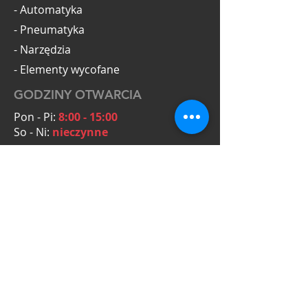
- Automatyka
- Pneumatyka
- Narzędzia
- Elementy wycofane
GODZINY OTWARCIA
Pon - Pi:
8:00 - 15:00
So - Ni:
nieczynne
KONTAKT
OmegaTools Adam Krysiak
Zielona 5A
55-093 Kiełczów
NIP: PL8272154431
Zapytania ofertowe:
+48 601 063 794
biuro@omegatools.org