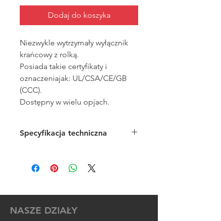
Dodaj do koszyka
Niezwykle wytrzymały wyłącznik
krańcowy z rolką.
Posiada takie certyfikaty i
oznaczeniajak: UL/CSA/CE/GB
(CCC).
Dostępny w wielu opjach.
Specyfikacja techniczna
Maksymalne napięcie:
250VAC
Konfiguracja wyjśćia:
NO+NC
Maksymalny prąd styków:
5A
Klasa szczelności:
IP67
Pełny katalog do pobrania.
NASZE DZIAŁY