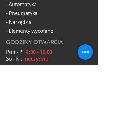
- Automatyka
- Pneumatyka
- Narzędzia
- Elementy wycofane
GODZINY OTWARCIA
Pon - Pi:
8:00 - 15:00
So - Ni:
nieczynne
KONTAKT
OmegaTools Adam Krysiak
Zielona 5A
55-093 Kiełczów
NIP: PL8272154431
Zapytania ofertowe:
+48 601 063 794
biuro@omegatools.org