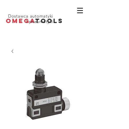
Dostawca automatyki
OMEGA
TOOLS
i pneumatyki