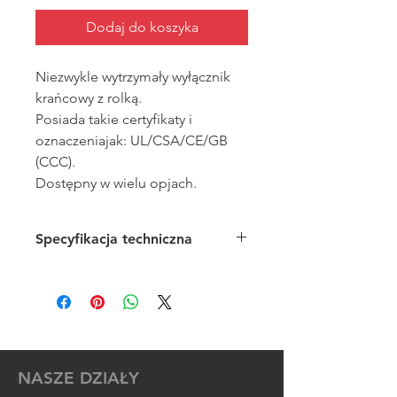
Dodaj do koszyka
Niezwykle wytrzymały wyłącznik
krańcowy z rolką.
Posiada takie certyfikaty i
oznaczeniajak: UL/CSA/CE/GB
(CCC).
Dostępny w wielu opjach.
Specyfikacja techniczna
Maksymalne napięcie:
250VAC
Konfiguracja wyjśćia:
NO+NC
Maksymalny prąd styków:
5A
Klasa szczelności:
IP67
Pełny katalog do pobrania.
NASZE DZIAŁY