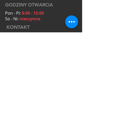
GODZINY OTWARCIA
Pon - Pi:
8:00 - 15:00
So - Ni:
nieczynne
KONTAKT
OmegaTools Adam Krysiak
Zielona 5A
55-093 Kiełczów
NIP: PL8272154431
Zapytania ofertowe:
+48 601 063 794
biuro@omegatools.org
+48 783 730 870
mariusz@omegatools.org
OMEGA
TOOLS